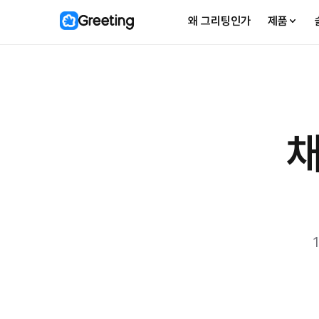
왜 그리팅인가
제품
채