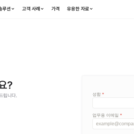
솔루션
고객 사례
가격
유용한 자료
모집
관리
채용 홈페이지
공고 관리
압도적 1위 레퍼런스

운영도 탐색도 막힘없는,
7000+ 고객사 사례를 확인하세요.
매끄러운 공고 관리
즉시 전화 상담이 필요하
인재풀 구축
지원자 관리
채용 컨설턴트:
010-5
핵심 직무부터 잦은 충원 포지션까지,

수-상시부터 공채까지

요?
체계적으로 관리하는 자체 인재풀
지원자 정보를 유연하게
다이렉트 소싱
평가 관리
려드립니다.
기다리지 않고 먼저 제안하는

구조화된 평가와 실시간 
선제적인 인재 확보 전략
빠르고 정확한 채용 결