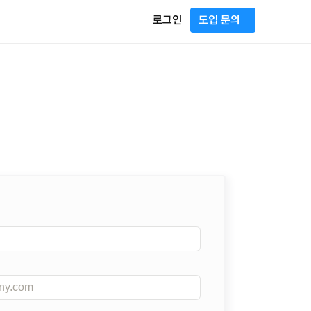
로그인
도입 문의
운영
면접 일정 조율


면접 일정 제안부터 확정까지

물 흐르듯 이루어지는 커뮤니케이션
신가요?
지원자 연락
727-9887
지원자 여정을 촘촘히 따라가는

 통합 관리
단계별 알림과 메시지
채용 데이터 분석
협업으로

데이터로 채용을 이해하고,

정
성과로 이어지는 인사이트 확보