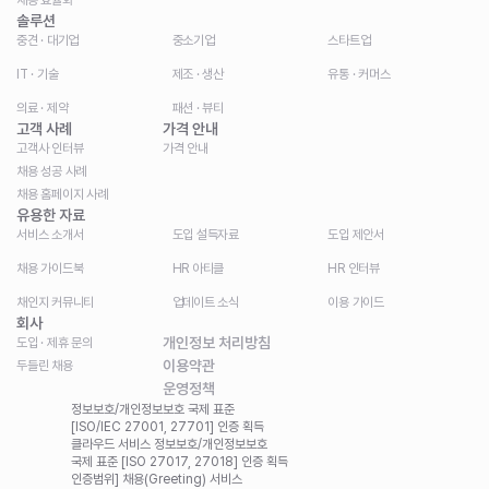
채용 효율화
솔루션
중견 · 대기업
중소기업
스타트업
IT · 기술
제조 · 생산
유통 · 커머스
의료 · 제약
패션 · 뷰티
고객 사례
가격 안내
고객사 인터뷰
가격 안내
채용 성공 사례
채용 홈페이지 사례
유용한 자료
서비스 소개서
도입 설득자료
도입 제안서
채용 가이드북
HR 아티클
HR 인터뷰
채인지 커뮤니티
업데이트 소식
이용 가이드
회사
개인정보 처리방침
도입 · 제휴 문의
이용약관
두들린 채용
운영정책
정보보호/개인정보보호 국제 표준
[ISO/IEC 27001, 27701] 인증 획득
클라우드 서비스 정보보호/개인정보보호
국제 표준 [ISO 27017, 27018] 인증 획득
인증범위] 채용(Greeting) 서비스