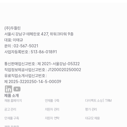
(주)두들린
서울시 강남구 테헤란로 427, 위워크타워 9층 
대표: 이태규
문의 : 02-567-5021
사업자등록번호 : 513-86-01891
통신판매업신고번호 : 제 2021-서울강남-05322
직업정보제공사업신고번호 : J1200020250002
유료직업소개사업신고번호 : 
제 2025-3220250-14-5-00039
제품 소개
채용 홈페이지
인재풀 구축
다이렉트 소싱 | TRM
공고 관리
지원자 관리
평가 관리
인재풀 구축
지원자 연락
대규모 채용