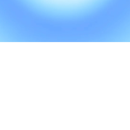
연간 내부 인재풀 증
경력직 채용 

기존 시스템 

가¹
리드타임 단축²
운용 비용 절감³
중견 · 대기업 
